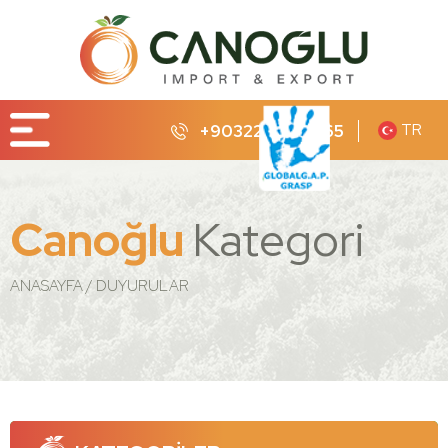
TR
+90322 232 65 65
Canoğlu
Kategori
ANASAYFA
DUYURULAR