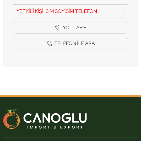
YETKİLİ KİŞİ İSİM SOYİSİM TELEFON
YOL TARIFI
TELEFON İLE ARA