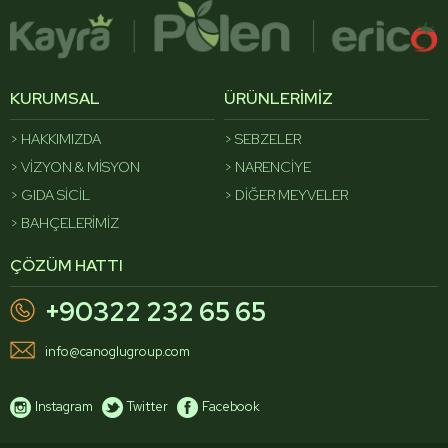
KURUMSAL
ÜRÜNLERİMİZ
HAKKIMIZDA
SEBZELER
VİZYON & MİSYON
NARENCİYE
GIDA SİCİL
DİĞER MEYVELER
BAHÇELERİMİZ
ÇÖZÜM HATTI
+90322 232 65 65
info@canoglugroup.com
Instagram
Twitter
Facebook