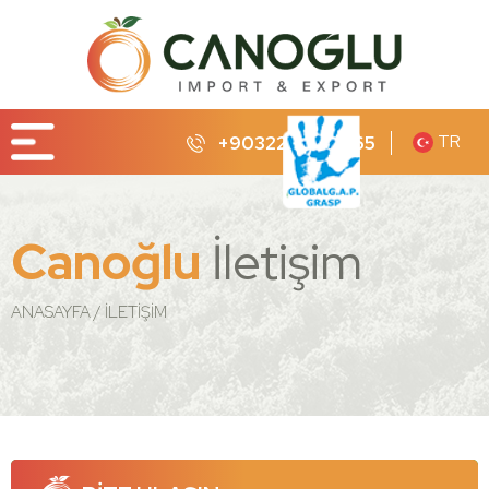
TR
+90322 232 65 65
Canoğlu
İletişim
ANASAYFA
İLETİŞİM