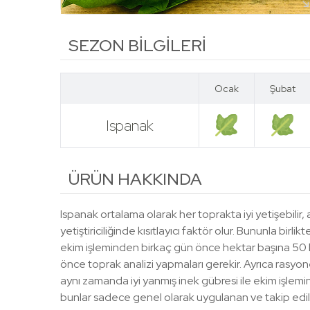
SEZON BİLGİLERİ
Ocak
Şubat
Ispanak
Ocak
Şubat
ÜRÜN HAKKINDA
Ispanak ortalama olarak her toprakta iyi yetişebili
yetiştiriciliğinde kısıtlayıcı faktör olur. Bununla birlik
ekim işleminden birkaç gün önce hektar başına 50 kg P2
önce toprak analizi yapmaları gerekir. Ayrıca rasyonel 
aynı zamanda iyi yanmış inek gübresi ile ekim işlemin
bunlar sadece genel olarak uygulanan ve takip edile