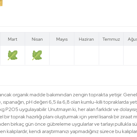
Mart
Nisan
Mayıs
Haziran
Temmuz
Ağu
Mart
Nisan
Mayıs
Haziran
Temmuz
Ağu
r, ancak organik madde bakımından zengin toprakta yetişir. Genel
te, ıspanağın, pH değeri 6,5 ila 6,8 olan kumlu-killi topraklarda yetişti
O5 uygulayabilir. Unutmayın ki, her alan farklıdır ve dolayısıyla f
bir toprak hazırlığı planı oluşturmak için yerel lisanslı bir ziraat
den birkaç gün önce gübreleme uygularlar ve tarlayı pullukla sürerl
n kalıplardır, kendi araştırmanızı yapmadığınız sürece bu kalıpla