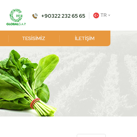
TR
+90322 232 65 65
TESİSİMİZ
İLETİŞİM