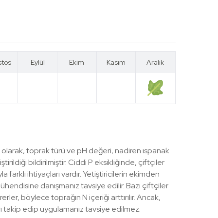
stos
Eylül
Ekim
Kasım
Aralık
stos
Eylül
Ekim
Kasım
Aralık
 olarak, toprak türü ve pH değeri, nadiren ıspanak
rildiği bildirilmiştir. Ciddi P eksikliğinde, çiftçiler
arklı ihtiyaçları vardır. Yetiştiricilerin ekimden
 mühendisine danışmanız tavsiye edilir. Bazı çiftçiler
er, böylece toprağın N içeriği arttırılır. Ancak,
rı takip edip uygulamanız tavsiye edilmez.